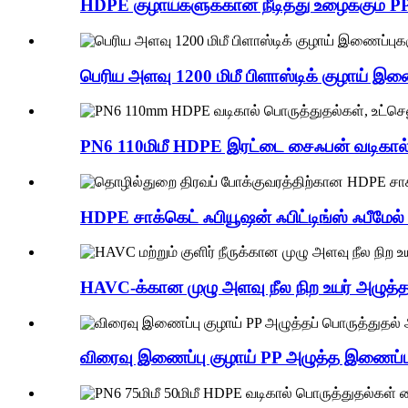
HDPE குழாய்களுக்கான நீடித்து உழைக்கும் PP க
பெரிய அளவு 1200 மிமீ பிளாஸ்டிக் குழாய் இணை
PN6 110மிமீ HDPE இரட்டை சைஃபன் வடிகால்
HDPE சாக்கெட் ஃபியூஷன் ஃபிட்டிங்ஸ் ஃபீமேல்
HAVC-க்கான முழு அளவு நீல நிற உயர் அழுத்த
விரைவு இணைப்பு குழாய் PP அழுத்த இணைப்பு