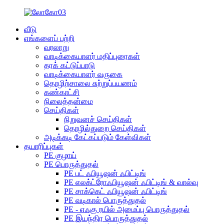
வீடு
எங்களைப் பற்றி
வரலாறு
வாடிக்கையாளர் மதிப்புரைகள்
தரக் கட்டுப்பாடு
வாடிக்கையாளர் வருகை
தொழிற்சாலை சுற்றுப்பயணம்
கண்காட்சி
நிலைத்தன்மை
செய்திகள்
நிறுவனச் செய்திகள்
தொழில்துறை செய்திகள்
அடிக்கடி கேட்கப்படும் கேள்விகள்
தயாரிப்புகள்
PE குழாய்
PE பொருத்துதல்
PE பட் ஃபியூஷன் ஃபிட்டிங்
PE எலக்ட்ரோஃபியூஷன் ஃபிட்டிங் & வால்வு
PE சாக்கெட் ஃபியூஷன் ஃபிட்டிங்
PE வடிகால் பொருத்துதல்
PE - எஃகு ரயில் அமைப்பு பொருத்துதல்
PE இயந்திர பொருத்துதல்