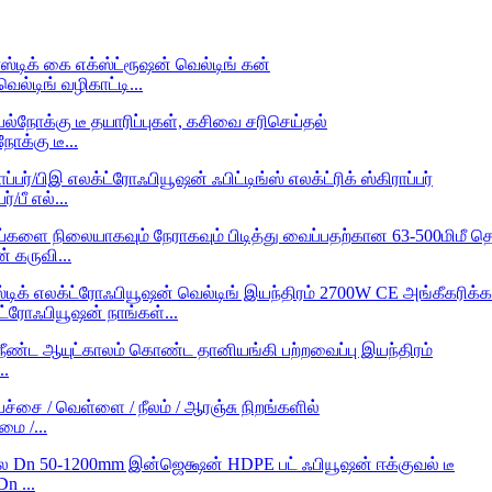
ல்டிங் வழிகாட்டி...
நோக்கு டீ...
்/பீ எல்...
் கருவி...
ட்ரோஃபியூஷன் நாங்கள்...
..
மை /...
n ...