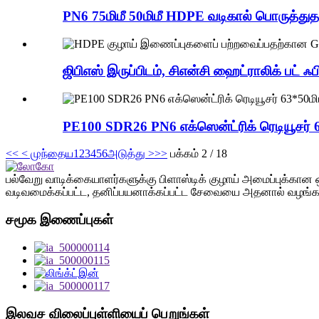
PN6 75மிமீ 50மிமீ HDPE வடிகால் பொருத்துதல
ஜிபிஎஸ் இருப்பிடம், சிஎன்சி ஹைட்ராலிக் பட் ஃப
PE100 SDR26 PN6 எக்ஸென்ட்ரிக் ரெடியூசர் 6
<<
< முந்தைய
1
2
3
4
5
6
அடுத்து >
>>
பக்கம் 2 / 18
பல்வேறு வாடிக்கையாளர்களுக்கு பிளாஸ்டிக் குழாய் அமைப்புக்கான
வடிவமைக்கப்பட்ட, தனிப்பயனாக்கப்பட்ட சேவையை அதனால் வழங்க ம
சமூக இணைப்புகள்
இலவச விலைப்புள்ளியைப் பெறுங்கள்