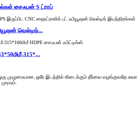
்கள் சைஃபன் S ட்ராப்
ியூஷன் வெல்டிங்...
3*50மிமீ-315*...
 ஒரு முழுமையான, ஒரே இடத்தில் கிடைக்கும் தீர்வை வழங்குவதே சுவா
ுடியும்.