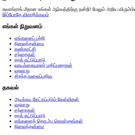
சுவாங்ராங் மீதான உங்கள் ஆர்வத்திற்கு நன்றி! மேலும் அறிய விரும
இப்போதே விசாரிக்கவும்
எங்கள் நிறுவனம்
எங்களைப் பற்றி
நிலைத்தன்மை
கண்காட்சி
சந்தைகள்
தரக் கட்டுப்பாடு
வாடிக்கையாளர் மதிப்புரைகள்
வரலாறு
சிறந்த வலைப்பதிவு
தகவல்
அடிக்கடி கேட்கப்படும் கேள்விகள்
வரலாறு
சந்தைகள்
தரக் கட்டுப்பாடு
எங்களைத் தொடர்பு கொள்ளுங்கள்
நிலைத்தன்மை