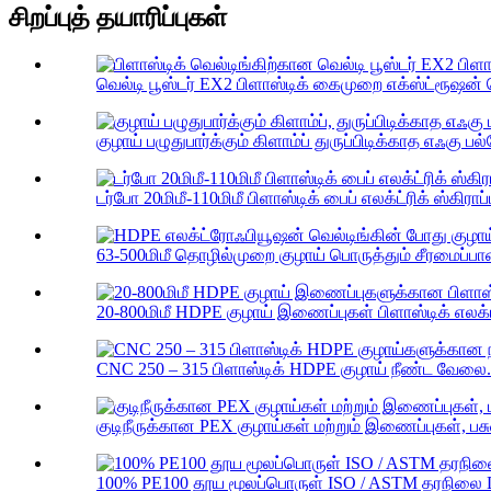
சிறப்புத் தயாரிப்புகள்
வெல்டி பூஸ்டர் EX2 பிளாஸ்டிக் கைமுறை எக்ஸ்ட்ரூஷன் வெ
குழாய் பழுதுபார்க்கும் கிளாம்ப் துருப்பிடிக்காத எஃகு பல்
டர்போ 20மிமீ-110மிமீ பிளாஸ்டிக் பைப் எலக்ட்ரிக் ஸ்கிராப்பர
63-500மிமீ தொழில்முறை குழாய் பொருத்தும் சீரமைப்பான
20-800மிமீ HDPE குழாய் இணைப்புகள் பிளாஸ்டிக் எலக்
CNC 250 – 315 பிளாஸ்டிக் HDPE குழாய் நீண்ட வேலை.
குடிநீருக்கான PEX குழாய்கள் மற்றும் இணைப்புகள், பசு
100% PE100 தூய மூலப்பொருள் ISO / ASTM தரநிலை D