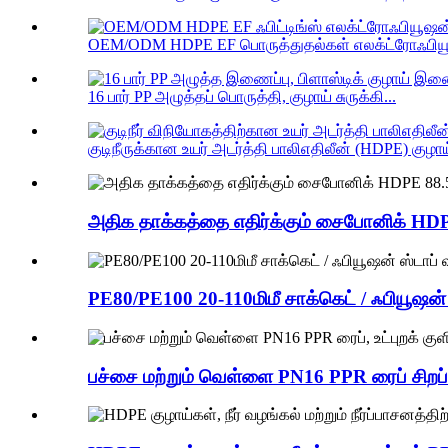
OEM/ODM HDPE EF பொருத்துதல்கள் எலக்ட்ரோஃபியூஷ
16 பார் PP அழுத்தப் பொருத்தி, குழாய் சுருக்கி...
குடிநீருக்கான உயர் அடர்த்தி பாலிஎதிலீன் (HDPE) குழாய்
அதிக தாக்கத்தை எதிர்க்கும் சைபோனிக் HDPE
PE80/PE100 20-110மிமீ சாக்கெட் / ஃபியூஷன் ஸ
பச்சை மற்றும் வெள்ளை PN16 PPR ரைப் சிறப்பு