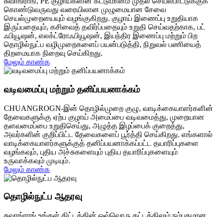
சுவாங்ராங், PE குழாய்களின் கட்டுமானம் முதல் செயல்பாட்டுக்குக்
கொண்டுவருவது வரையிலான முழுமையான சேவை
செயல்முறையையும் வழங்குகிறது. குழாய் இணைப்பு உறுதியாக
இருப்பதையும், கசிவைத் தவிர்ப்பதையும் உறுதி செய்வதற்காக, பட்
ஃபியூஷன், எலக்ட்ரோஃபியூஷன், இயந்திர இணைப்பு மற்றும் பிற
தொழில்நுட்ப வழிமுறைகளைப் பயன்படுத்தி, நிறுவல் பணியைத்
திறமையாக நிறைவு செய்கிறது.
மேலும் காண்க
வடிவமைப்பு மற்றும் தனிப்பயனாக்கம்
CHUANGROGN-இன் தொழில்முறை குழு, வாடிக்கையாளர்களின்
தேவைகளுக்கு ஏற்ப குழாய் அமைப்பை வடிவமைத்து, முறையான
தளவமைப்பை உறுதிசெய்து, அழுத்த இழப்பைக் குறைத்து,
அவர்களின் குறிப்பிட்ட தேவைகளைப் பூர்த்தி செய்கிறது. எங்களால்
வாடிக்கையாளர்களுக்குத் தனிப்பயனாக்கப்பட்ட தயாரிப்புகளை
வழங்கவும், புதிய அச்சுகளையும் புதிய தயாரிப்புகளையும்
உருவாக்கவும் முடியும்.
மேலும் காண்க
தொழில்நுட்ப ஆதரவு
சுவாங்ராங் உங்கள் திட்டத்தின் ஒவ்வொரு கட்டத்திலும் நம்பகமான