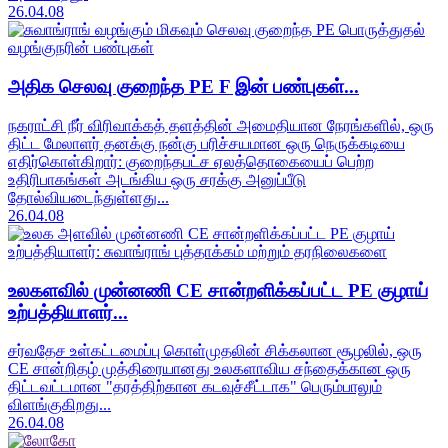
26.04.08
அதிக செலவு குறைந்த PE F இன் பண்புகள்...
நகராட்சி நீர் விரிவாக்கத் தளத்தின் அமைதியான நேரங்களில், ஒரு
திட்ட மேலாளர் தனக்கு நன்கு பரிச்சயமான ஒரு நெருக்கடியை
எதிர்கொள்கிறார்: குறைந்தபட்ச ஏலத்தொகையைப் பெற்ற
உதிரிபாகங்கள் அடங்கிய ஒரு சரக்கு அனுப்பீடு
தோல்வியடைந்துள்ளது...
26.04.08
உலகளவில் முன்னணி CE சான்றளிக்கப்பட்ட PE குழாய்
உற்பத்தியாளர்...
சர்வதேச உள்கட்டமைப்பு கொள்முதலின் சிக்கலான சூழலில், ஒரு
CE சான்றிதழ் முத்திரையானது உலகளாவிய சந்தைக்கான ஒரு
திட்டவட்டமான "தரத்திற்கான கடவுச்சீட்டாக" பெரும்பாலும்
விளங்குகிறது...
26.04.08