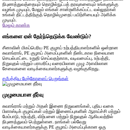
நிபுணத்துவத்தையும் தொழில்நுட்பத் தரவுகளையும் உங்களுக்கு
வழங்க முடியும், மேலும் எங்கள் சான்றளிக்கப்பட்ட வல்லுநர்கள்
உங்கள் திட்டத்திற்குத் தொழில்முறைப் பயிற்சியையும் அளிக்க
முடியும்.
மேலும் காண்க
எங்களை ஏன் தேர்ந்தெடுக்க வேண்டும்?
சீனாவின் மிகப்பெரிய PE குழாய் உற்பத்தியாளர்களில் ஒன்றான
சுவாங்ராங், PE குழாய் அமைப்புகளின் நீண்டகால நிலையான
செயல்பாட்டை உறுதி செய்வதற்காக, வடிவமைப்பு, உற்பத்தி,
நிறுவுதல் மற்றும் பராமரிப்பு வரையிலான முழு அளவிலான
சேவைகளை வாடிக்கையாளர்களுக்கு வழங்குகிறது.
சமீபத்திய மேற்கோளைப் பெறுங்கள்
முழுமையான தீர்வு
சுவாங்ராங் மற்றும் அதன் இணை நிறுவனங்கள், புதிய வகை
பிளாஸ்டிக் குழாய்கள் மற்றும் இணைப்புகளின் ஆராய்ச்சி மற்றும்
மேம்பாடு, உற்பத்தி, விற்பனை மற்றும் நிறுவுதல் ஆகியவற்றில்
நிபுணத்துவம் பெற்றுள்ளன. நாங்கள் பல்வேறு
வாடிக்கையாளர்களுக்கு PE குழாய் அமைப்புக்கான ஒரு