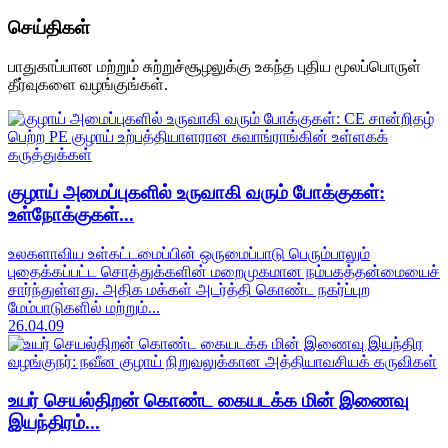
செய்திகள்
பாதுகாப்பான மற்றும் சுற்றுச்சூழலுக்கு உகந்த புதிய மூலப்பொருள்
தீர்வுகளை வழங்குங்கள்.
குழாய் அமைப்புகளில் உருவாகி வரும் போக்குகள்:
உள்நோக்குகள்...
உலகளாவிய உள்கட்டமைப்பின் ஒருமைப்பாடு பெரும்பாலும்
புதைக்கப்பட்ட சொத்துக்களின் மறைமுகமான நம்பகத்தன்மையைச்
சார்ந்துள்ளது. அதிக மக்கள் அடர்த்தி கொண்ட நகர்ப்புற
மேம்பாடுகளில் மற்றும்...
26.04.09
உயர் செயல்திறன் கொண்ட கையடக்க மின் இணைவு
இயந்திரம்...