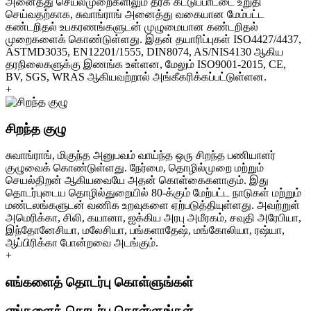
அனைத்து செயல்முறைகளிலும் தரக் கட்டுப்பாட்டை உறுதி
செய்வதற்காக, சுவாங்ராங் அனைத்து வகையான மேம்பட்ட
கண்டறிதல் உபகரணங்களுடன் முழுமையான கண்டறிதல்
முறைகளைக் கொண்டுள்ளது. இதன் தயாரிப்புகள் ISO4427/4437,
ASTMD3035, EN12201/1555, DIN8074, AS/NIS4130 ஆகிய
தரநிலைகளுக்கு இணங்க உள்ளன, மேலும் ISO9001-2015, CE,
BV, SGS, WRAS ஆகியவற்றால் அங்கீகரிக்கப்பட்டுள்ளன.
+
சிறந்த குழு
சுவாங்ராங், மிகுந்த அனுபவம் வாய்ந்த ஒரு சிறந்த பணியாளர்
குழுவைக் கொண்டுள்ளது. நேர்மை, தொழில்முறை மற்றும்
செயல்திறன் ஆகியவையே அதன் கொள்கைகளாகும். இது
தொடர்புடைய தொழில்துறையில் 80-க்கும் மேற்பட்ட நாடுகள் மற்றும்
மண்டலங்களுடன் வணிக உறவுகளை ஏற்படுத்தியுள்ளது. அவற்றுள்
அமெரிக்கா, சிலி, கயானா, ஐக்கிய அரபு அமீரகம், சவுதி அரேபியா,
இந்தோனேசியா, மலேசியா, பங்களாதேஷ், மங்கோலியா, ரஷ்யா,
ஆப்பிரிக்கா போன்றவை அடங்கும்.
+
எங்களைத் தொடர்பு கொள்ளுங்கள்
எங்களைத் தொடர்பு கொள்ளுங்கள்