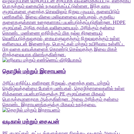
வழுவழுப்பான மேற்பரப்புடன் சிறப்பாக வடிவமைக்கப்பட்டு, எளிதாகப்
பொருத்தும் வகையில் உருவாக்கப்பட்டுள்ளன. இந்த வாயு
குழாய்களை குறைந்த செலவிலும் நிறுவ முடியும். துளையிடும்
பணிகளில், இவை விலை மலிவானவை என்பதால், குறுகிய
துளைகளுக்கான உறைகளாகப் பயன்படுத்தப்படுகின்றன. HDPE
குழாய்கள் அதிக தாக்க வலிமையையும், அரிக்கும் தன்மை
கொண்ட மண்ணை எதிர்க்கும் மிக நல்ல திறனையும்
வெளிப்படுத்துவதால், கையாளுவதற்கும் நிறுவுவதற்கும் உள்ள
எளிமையுடன் இணைந்து, பொருட்கள் மற்றும் உயிரிவாயு உள்ளிட்ட
பிற வகை வாயுக்களைக் கொண்டு செல்வதற்கு இவை மிகச்
சிறந்தவையாக விளங்குகின்றன.
தொழில் மற்றும் இரசாயனம்
அரிப்பு எதிர்ப்பு, எளிதான நிறுவல், குறைந்த எடை மற்றும்
நெகிழ்வுத்தன்மை போன்ற பண்புகள், தொழிற்சாலைகளில் உள்ள
சிக்கலான பயன்பாடுகளுக்கு PE குழாய்களை மிகவும்
பொருத்தமானதாக ஆக்குகின்றன. அவை அரிக்கும் தன்மை
கொண்ட இரசாயனங்களுக்கு மிகவும் உகந்தவை.
வடிகால் மற்றும் சைஃபன்
PE குழாய்கள், கட்டிடங்களுக்கான நிலத்தடி வடிகால் அமைப்பு,