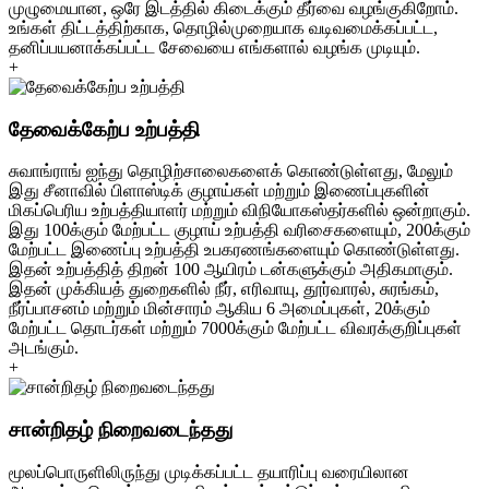
முழுமையான, ஒரே இடத்தில் கிடைக்கும் தீர்வை வழங்குகிறோம்.
உங்கள் திட்டத்திற்காக, தொழில்முறையாக வடிவமைக்கப்பட்ட,
தனிப்பயனாக்கப்பட்ட சேவையை எங்களால் வழங்க முடியும்.
+
தேவைக்கேற்ப உற்பத்தி
சுவாங்ராங் ஐந்து தொழிற்சாலைகளைக் கொண்டுள்ளது, மேலும்
இது சீனாவில் பிளாஸ்டிக் குழாய்கள் மற்றும் இணைப்புகளின்
மிகப்பெரிய உற்பத்தியாளர் மற்றும் விநியோகஸ்தர்களில் ஒன்றாகும்.
இது 100க்கும் மேற்பட்ட குழாய் உற்பத்தி வரிசைகளையும், 200க்கும்
மேற்பட்ட இணைப்பு உற்பத்தி உபகரணங்களையும் கொண்டுள்ளது.
இதன் உற்பத்தித் திறன் 100 ஆயிரம் டன்களுக்கும் அதிகமாகும்.
இதன் முக்கியத் துறைகளில் நீர், எரிவாயு, தூர்வாரல், சுரங்கம்,
நீர்ப்பாசனம் மற்றும் மின்சாரம் ஆகிய 6 அமைப்புகள், 20க்கும்
மேற்பட்ட தொடர்கள் மற்றும் 7000க்கும் மேற்பட்ட விவரக்குறிப்புகள்
அடங்கும்.
+
சான்றிதழ் நிறைவடைந்தது
மூலப்பொருளிலிருந்து முடிக்கப்பட்ட தயாரிப்பு வரையிலான