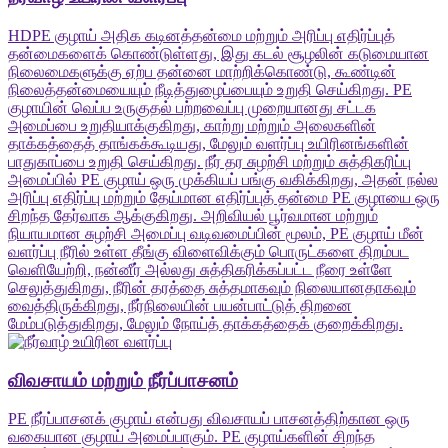
HDPE குழாய் அதிக கடினத்தன்மை மற்றும் அரிப்பு எதிர்ப்புத்
தன்மைகளைக் கொண்டுள்ளது, இது கடல் சூழலின் கடுமையான
நிலைமைகளுக்கு ஏற்ப தன்னை மாற்றிக்கொண்டு, கூண்டின்
நிலைத்தன்மையையும் நீடித்துழைப்பையும் உறுதி செய்கிறது. PE
குழாயின் வெப்ப உருகுதல் பற்றவைப்பு முறையானது சட்டக
அமைப்பை உறுதியாக்குகிறது, காற்று மற்றும் அலைகளின்
தாக்கத்தைத் தாங்கக்கூடியது, மேலும் வளர்ப்பு உயிரினங்களின்
பாதுகாப்பை உறுதி செய்கிறது. நீர் தர சுழற்சி மற்றும் சுத்திகரிப்பு
அமைப்பில் PE குழாய் ஒரு முக்கியப் பங்கு வகிக்கிறது, அதன் நல்ல
அரிப்பு எதிர்ப்பு மற்றும் தேய்மான எதிர்ப்புத் தன்மை PE குழாயை ஒரு
சிறந்த தேர்வாக ஆக்குகிறது. அறிவியல் பூர்வமான மற்றும்
நியாயமான சுழற்சி அமைப்பு வடிவமைப்பின் மூலம், PE குழாய் மீன்
வளர்ப்பு நீரில் உள்ள தீங்கு விளைவிக்கும் பொருட்களை திறம்பட
வெளியேற்றி, நன்னீர் அல்லது சுத்திகரிக்கப்பட்ட நீரை உள்ளே
செலுத்துகிறது, நீரின் தரத்தை சுத்தமாகவும் நிலையானதாகவும்
வைத்திருக்கிறது, நீர்நிலையின் பயன்பாட்டுத் திறனை
மேம்படுத்துகிறது, மேலும் நோய்த் தாக்கத்தைக் குறைக்கிறது.
விவசாயம் மற்றும் நீர்ப்பாசனம்
PE நீர்ப்பாசனக் குழாய் என்பது விவசாயப் பாசனத்திற்கான ஒரு
வகையான குழாய் அமைப்பாகும். PE குழாய்களின் சிறந்த