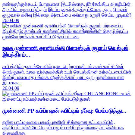
நகர்வதற்குக்கூடப் போதுமான இடமில்லாத, நீர் தேங்கிய அகழியின்
அடியில் பழுதுபார்க்கும் இடம் புதைந்திருக்கும்போது, ​​ஒரு நிறுவல்
குழுவால் கசிவு இல்லாத அடைப்பை எவ்வாறு உறுதி செய்ய முடியும்?
26.04.09
உலக முன்னணி தானியங்கி பிளாஸ்டிக் குழாய் வெல்டிங்
இயந்திரம்...
சமீபத்தில் குவாங்சோவில் நடைபெற்ற கான்டன் கண்காட்சியின்
அரங்குகள், உலக வர்த்தகத்தில் உயர் செயல்திறன் உள்கட்டமைப்பின்
இன்றியமையாத பங்கை எடுத்துக்காட்டின. ஒரு முதன்மையான
இடமாக...
26.04.09
முன்னணி PP கம்ப்ரஷன் ஃபிட்டிங் தீர்வு: மேம்படுத்து...
நவீன பாய்ம வலையமைப்புகளின் சிக்கலான கட்டமைப்பில்,
சந்திப்புப் புள்ளியே பெரும்பாலும் பாதிப்புக்குள்ளாகும் புள்ளியாக
அமைகிறது.