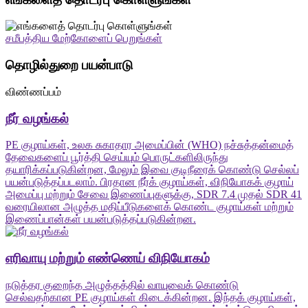
சமீபத்திய மேற்கோளைப் பெறுங்கள்
தொழில்துறை பயன்பாடு
விண்ணப்பம்
நீர் வழங்கல்
PE குழாய்கள், உலக சுகாதார அமைப்பின் (WHO) நச்சுத்தன்மைத்
தேவைகளைப் பூர்த்தி செய்யும் பொருட்களிலிருந்து
தயாரிக்கப்படுகின்றன, மேலும் இவை குடிநீரைக் கொண்டு செல்லப்
பயன்படுத்தப்படலாம். பிரதான நீர்க் குழாய்கள், விநியோகக் குழாய்
அமைப்பு மற்றும் சேவை இணைப்புகளுக்கு, SDR 7.4 முதல் SDR 41
வரையிலான அழுத்த மதிப்பீடுகளைக் கொண்ட குழாய்கள் மற்றும்
இணைப்பான்கள் பயன்படுத்தப்படுகின்றன.
எரிவாயு மற்றும் எண்ணெய் விநியோகம்
நடுத்தர குறைந்த அழுத்தத்தில் வாயுவைக் கொண்டு
செல்வதற்கான PE குழாய்கள் கிடைக்கின்றன. இந்தக் குழாய்கள்,