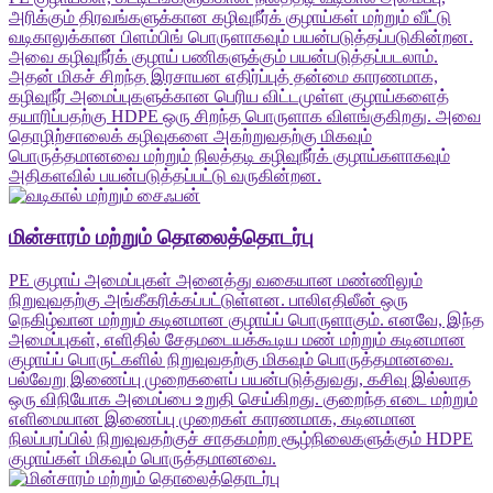
அரிக்கும் திரவங்களுக்கான கழிவுநீர்க் குழாய்கள் மற்றும் வீட்டு
வடிகாலுக்கான பிளம்பிங் பொருளாகவும் பயன்படுத்தப்படுகின்றன.
அவை கழிவுநீர்க் குழாய் பணிகளுக்கும் பயன்படுத்தப்படலாம்.
அதன் மிகச் சிறந்த இரசாயன எதிர்ப்புத் தன்மை காரணமாக,
கழிவுநீர் அமைப்புகளுக்கான பெரிய விட்டமுள்ள குழாய்களைத்
தயாரிப்பதற்கு HDPE ஒரு சிறந்த பொருளாக விளங்குகிறது. அவை
தொழிற்சாலைக் கழிவுகளை அகற்றுவதற்கு மிகவும்
பொருத்தமானவை மற்றும் நிலத்தடி கழிவுநீர்க் குழாய்களாகவும்
அதிகளவில் பயன்படுத்தப்பட்டு வருகின்றன.
மின்சாரம் மற்றும் தொலைத்தொடர்பு
PE குழாய் அமைப்புகள் அனைத்து வகையான மண்ணிலும்
நிறுவுவதற்கு அங்கீகரிக்கப்பட்டுள்ளன. பாலிஎதிலீன் ஒரு
நெகிழ்வான மற்றும் கடினமான குழாய்ப் பொருளாகும். எனவே, இந்த
அமைப்புகள், எளிதில் சேதமடையக்கூடிய மண் மற்றும் கடினமான
குழாய்ப் பொருட்களில் நிறுவுவதற்கு மிகவும் பொருத்தமானவை.
பல்வேறு இணைப்பு முறைகளைப் பயன்படுத்துவது, கசிவு இல்லாத
ஒரு விநியோக அமைப்பை உறுதி செய்கிறது. குறைந்த எடை மற்றும்
எளிமையான இணைப்பு முறைகள் காரணமாக, கடினமான
நிலப்பரப்பில் நிறுவுவதற்குச் சாதகமற்ற சூழ்நிலைகளுக்கும் HDPE
குழாய்கள் மிகவும் பொருத்தமானவை.