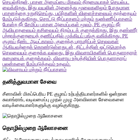
செயல்திறன், பாசன அமைப்பை மிகவும் திறமையாகச் செயல்பட
வைக்கிறது. இது வயலின் அனைத்து மூலைகளிலும் போதுமான
பாசனத்தை உறுதிசெய்து, பயிர்களின் விளைச்சலையும் தரத்தையும்
மேம்படுத்துகிறது. சொட்டு நீர்ப்பாசனம் மற்றும் நுண்ணீர்ப்பாசனம்
போன்ற நீர் சேமிப்பு பாசன அமைப்புகள் மூலம், PE குழாய் நீர்
ஆவியாதலையும் கசிவையும் திறம்படக் குறைக்கிறது. இது தண்ணீர்
பற்றாக்குறையைத் தணிப்பதில் முக்கியப் பங்கு வகிக்கிறது. PE
குழாய் நீண்ட ஆயுட்காலம், குறைந்த பராமரிப்புச் செலவுகள்
ஆகியவற்றைக் கொண்டுள்ளதுடன், திட்டத்தின் ஒட்டுமொத்த
செலவையும் குறைக்க வல்லது. இது விவசாயிகளின் பொருளாதாரச்
சுமையைக் குறைக்கவும், விவசாய உற்பத்தியின் பொருளாதாரப்
பலன்களை மேம்படுத்தவும் உதவும்.
தனித்துவமான சேவை
சீனாவின் மிகப்பெரிய PE குழாய் உற்பத்தியாளர்களில் ஒன்றான
சுவாங்ராங், வடிவமைப்பு முதல் முழு அளவிலான சேவைகளை
வாடிக்கையாளர்களுக்கு வழங்குகிறது.
தொழில்முறை ஆலோசனை
திட்ட ஆலோசனை: வாடிக்கையாளரின் தேவைகளையும்