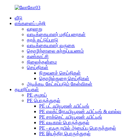
வீடு
எங்களைப் பற்றி
வரலாறு
வாடிக்கையாளர் மதிப்புரைகள்
தரக் கட்டுப்பாடு
வாடிக்கையாளர் வருகை
தொழிற்சாலை சுற்றுப்பயணம்
கண்காட்சி
நிலைத்தன்மை
செய்திகள்
நிறுவனச் செய்திகள்
தொழில்துறை செய்திகள்
அடிக்கடி கேட்கப்படும் கேள்விகள்
தயாரிப்புகள்
PE குழாய்
PE பொருத்துதல்
PE பட் ஃபியூஷன் ஃபிட்டிங்
PE எலக்ட்ரோஃபியூஷன் ஃபிட்டிங் & வால்வு
PE சாக்கெட் ஃபியூஷன் ஃபிட்டிங்
PE வடிகால் பொருத்துதல்
PE - எஃகு ரயில் அமைப்பு பொருத்துதல்
PE இயந்திர பொருத்துதல்