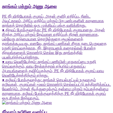
சுரங்கம் மற்றும் அணு ஆலை
PE நீர் விநியோகக் குழாய், அதன் குளிர் எதிர்ப்பு, நீண்ட
ஆயுட்காலம், அரிப்பு எதிர்ப்பு மற்றும் பிற பண்புகளின் காரணமாக
சுரங்கத் தொழிலில் ஒரு முக்கியப் பங்கு வகிக்கிறது.
● திரவப் போக்குவரத்து: PE நீர் விநியோகக் குழாயானது, அதன்
சிறந்த அரிப்பு மற்றும் தேய்மான எதிர்ப்புத் திறன் காரணமாக,
பல்வேறு கடுமையான தொழில்துறை சூழல்களைத்
தாங்கக்கூடியது. எனவே, சுரங்கப் பணிகள் சீராக நடைபெறுவதை
உறுதி செய்வதற்காக, நீர், இரசாயனக் கரைசல்கள் போன்ற
திரவங்களைக் கொண்டு செல்ல இது சுரங்கத்தில்
பயன்படுத்தப்படுகிறது.
● வாயு வெளியேற்றம்: சுரங்கப் பணியின் பாதுகாப்பை உறுதி
செய்வதற்கும், வாயு தேக்கத்தால் ஏற்படும் பாதுகாப்பு
அபாயங்களைத் தவிர்ப்பதற்கும், PE நீர் விநியோகக் குழாய் வாயு
வெளியேற்றத்திற்கும் ஏற்றது.
● கழிவுப் போக்குவரத்து: சுரங்கச் செயல்பாட்டில் உருவாகும்
கழிவுகள், குழாய்கள் மூலம் கொண்டு செல்லப்பட்டு சுத்திகரிக்கப்பட
வேண்டும். அதன் நீடித்துழைக்கும் தன்மை மற்றும் நம்பகத்தன்மை
காரணமாக, கழிவுப் போக்குவரத்திற்கு PE நீர் விநியோகக் குழாய்
ஒரு சிறந்த தேர்வாகும்.
நீர்வாழ் உயிரின வளர்ப்பு